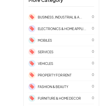
0
BUSINESS, INDUSTRIAL & A...
0
ELECTRONICS & HOME APPLI...
0
MOBILES
0
SERVICES
0
VEHICLES
0
PROPERTY FOR RENT
0
FASHION & BEAUTY
0
FURNITURE & HOME DECOR