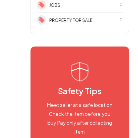
0
JOBS
0
PROPERTY FOR SALE
Safety Tips
Meet seller at a safe location
Check the item before you
buy Pay only after collecting
item