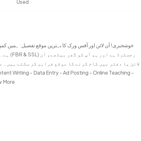
Used
خوشخبری! آن لائن اور آفس ورک کا بہترین موقع تفصیل: ہمیں کمپی
رجسٹرڈ ہ
لائن یا دفتر میں کام کرنے کا موقع فراہم کر سکتے ہیں۔ 
w More