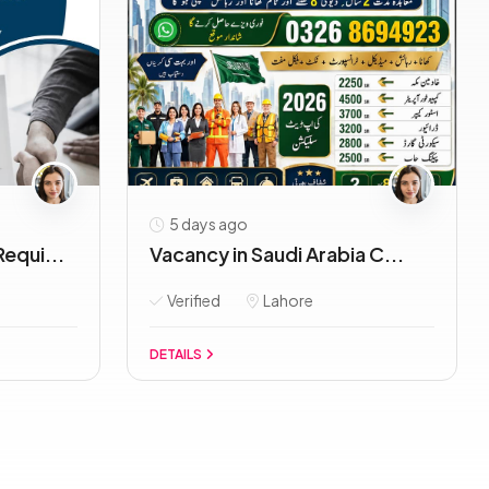
5 days ago
equi...
Vacancy in Saudi Arabia C...
Verified
Lahore
DETAILS