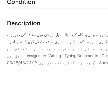
Condition
Description
وٹر یا موبائل پر کام کرنے والے میل اور فی میل سٹاف کی ضرورت
ہے۔ گھر بیٹھے پیسے کمانے کا یہ سنہری موقع حاصل کریں! ہمارا ادارہ (FBR & SSL) ے اور ہم آپ کو گھر بیٹھے، آن
موجودہ خالی اسامیوں میں سے کچھ اسامیوں کے نام درج
ذیل ہیں: - Assignment Writing - Typing Documents - Content Writing - Data Entry - Ad Posting - Online Teaching -
اور دیگر آسان کام شامل ہیں! 03/29/45/24/19/...
Sho