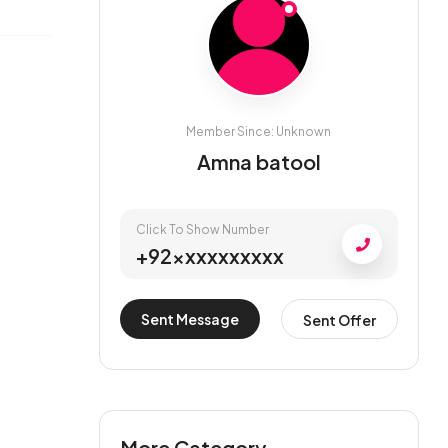
Member Since: Unknown
Amna batool
Click To Show Number
+92xxxxxxxxxx
Sent Message
Sent Offer
More Category