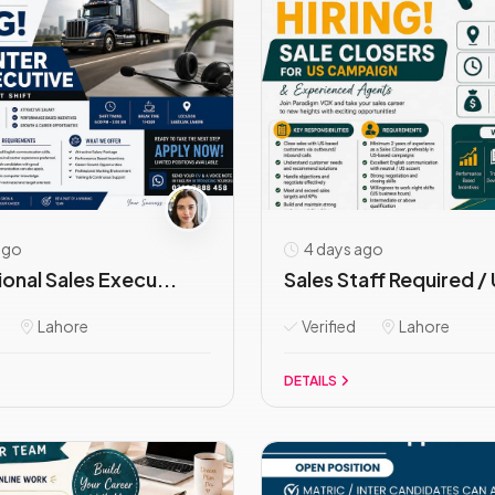
ago
4 days ago
ional Sales Execu...
Sales Staff Required / 
Lahore
Verified
Lahore
DETAILS