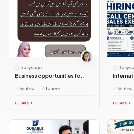
3 days ago
4 days 
Business opportunities fo...
Internat
Verified
Lahore
Verified
DETAILS
DETAILS