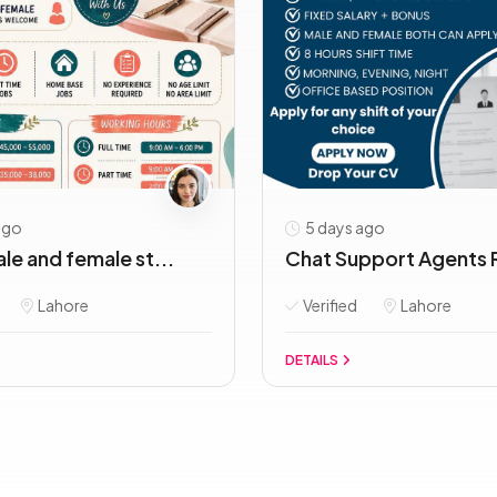
ago
5 days ago
ale and female st...
Chat Support Agents R
Lahore
Verified
Lahore
DETAILS