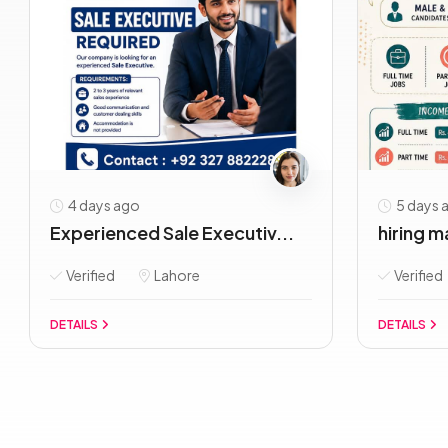
4 days ago
5 days 
Experienced Sale Executiv...
hiring m
Verified
Lahore
Verified
DETAILS
DETAILS